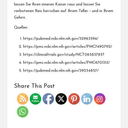
lassen Sie Ihren inneren Kaiser raus und lassen Sie
verbotenen Reis herrschen auf Ihrem Teller – und in Ihrem
Gehirn.
Quellen:
https://pubmed.ncbi.nlm.nih.gov/32963594/
https://pmc.ncbi.nlm.nih.gov/articles/PMC7490792/
https://clinicaltrials.gov/study/NCT06583785?
https://pmc.ncbi.nlm.nih.gov/articles/PMC6701313/
https://pubmed.ncbi.nlm.nih.gov/39034857/
Share This Post