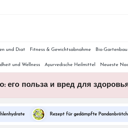
Subscr
en und Diat
Fitness & Gewichtsabnahme
Bio-Gartenbau
dheit und Wellness
Ayurvedische Heilmittel
Neueste Nac
: его польза и вред для здоровь
hydrate
Rezept für gedämpfte Pandanbrötchen mi