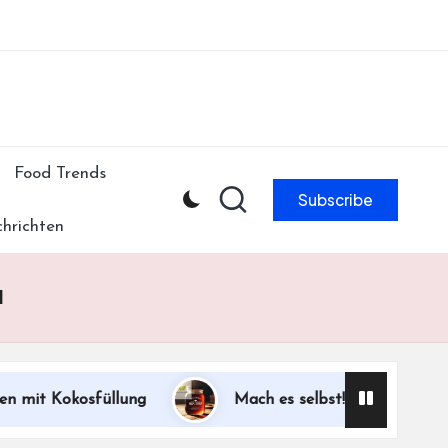
ibe to our newsletter & never miss our best posts.
Subscribe Now!
Food Trends
Subscribe
hrichten
я
t Kokosfüllung
Mach es selbst! Keto-Ahornsirup 