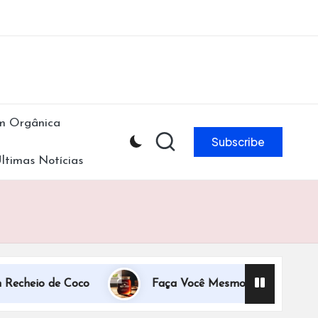
ibe to our newsletter & never miss our best posts.
Subscribe Now!
m Orgânica
Subscribe
ltimas Notícias
heio de Coco
Faça Você Mesmo! Receita de Xarop