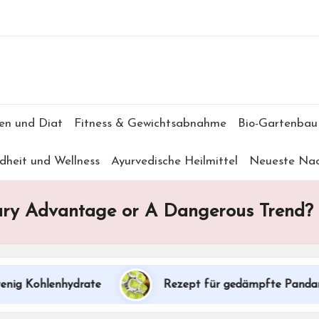
Subscr
en und Diat
Fitness & Gewichtsabnahme
Bio-Gartenbau
dheit und Wellness
Ayurvedische Heilmittel
Neueste Nac
nary Advantage or A Dangerous Trend?
 Kohlenhydrate
Rezept für gedämpfte Pandanbröt