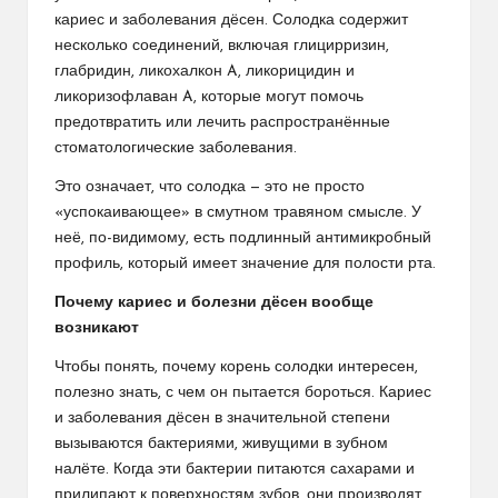
кариес и заболевания дёсен. Солодка содержит
несколько соединений, включая глицирризин,
глабридин, ликохалкон A, ликорицидин и
ликоризофлаван A, которые могут помочь
предотвратить или лечить распространённые
стоматологические заболевания.
Это означает, что солодка — это не просто
«успокаивающее» в смутном травяном смысле. У
неё, по-видимому, есть подлинный антимикробный
профиль, который имеет значение для полости рта.
Почему кариес и болезни дёсен вообще
возникают
Чтобы понять, почему корень солодки интересен,
полезно знать, с чем он пытается бороться. Кариес
и заболевания дёсен в значительной степени
вызываются бактериями, живущими в зубном
налёте. Когда эти бактерии питаются сахарами и
прилипают к поверхностям зубов, они производят