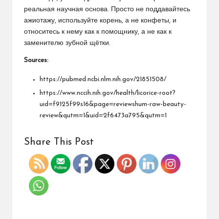
реальная научная основа. Просто не поддавайтесь
ажиотажу, используйте корень, а не конфеты, и
относитесь к нему как к помощнику, а не как к
заменителю зубной щётки.
Sources:
https://pubmed.ncbi.nlm.nih.gov/21851508/
https://www.nccih.nih.gov/health/licorice-root?
uid=f9125f99s16&page=reviewshum-raw-beauty-
review&qutm=1&uid=2f6473a795&qutm=1
Share This Post