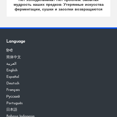
Нет холодильника? Нет проблем. Забытая
мудрость наших предков: Утерянные искусства
ферментации, сушки и засолки возвращаются
Language
हिन्दी
简体中文
العربية
English
Español
Deutsch
Français
Русский
Português
日本語
Bahasa Indonesia