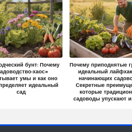
одческий бунт: Почему
Почему приподнятые г
адоводство-хаос»
идеальный лайфхак
тывает умы и как оно
начинающих садово
пределяет идеальный
Секретные преимуще
сад
которые традицио
садоводы упускают и