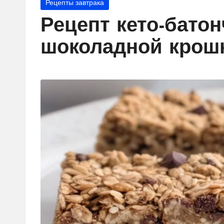
Рецепты завтрака
Рецепт кето-бато
шоколадной крош