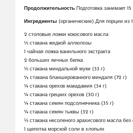
Продолжительность
Подготовка занимает 15 
Ингредиенты
(органические) Для порции из 
2 столовые ложки кокосового масла
⅓ стакана жидкой аллюлозы
1 чайная ложка ванильного экстракта
2 больших яичных белка
⅓ стакана миндальной муки (33 г)
½ стакана бланшированного миндаля (72 г)
¼ стакана орехов макадамия (34 г)
¼ стакана грецких орехов (30 г)
¼ стакана семян подсолнечника (35 г)
¼ стакана семян тыквы (32 г)
⅓ стакана несоленого арахисового масла без
1 щепотка морской соли в хлопьях