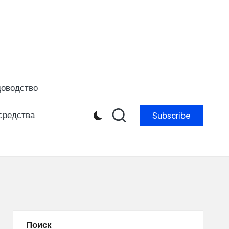
ibe to our newsletter & never miss our best posts.
Subscribe Now!
доводство
Subscribe
средства
Поиск