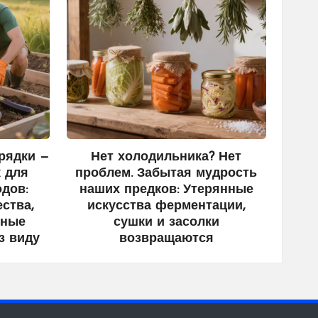
рядки —
Нет холодильника? Нет
 для
проблем. Забытая мудрость
дов:
наших предков: Утерянные
ства,
искусства ферментации,
нные
сушки и засолки
з виду
возвращаются