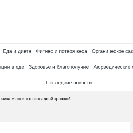
Subscr
Еда и диета
Фитнес и потеря веса
Органическое са
нции в еде
Здоровье и благополучие
Аюрведические 
Последние новости
ончика мюсли с шоколадной крошкой