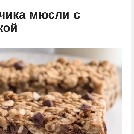
нчика мюсли с
кой